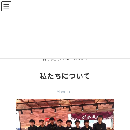
コ
ナ
ン
ビ
テ
ゲ
ン
ー
ツ
シ
へ
ョ
私たちについて
ス
ン
キ
に
ッ
移
プ
動
HOME
私たちについて
私たちについて
About us